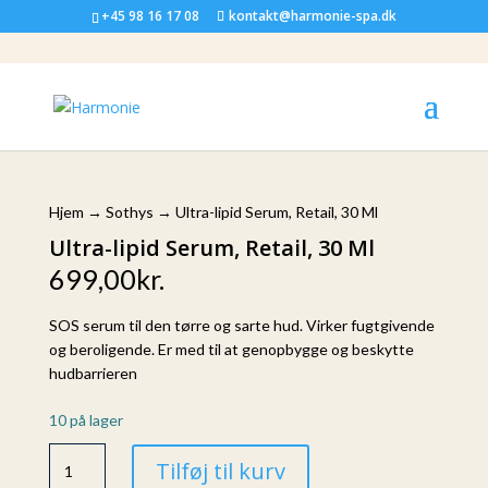
+45 98 16 17 08
kontakt@harmonie-spa.dk
Hjem
→
Sothys
→ Ultra-lipid Serum, Retail, 30 Ml
Ultra-lipid Serum, Retail, 30 Ml
699,00
kr.
SOS serum til den tørre og sarte hud. Virker fugtgivende
og beroligende. Er med til at genopbygge og beskytte
hudbarrieren
10 på lager
Ultra-
Tilføj til kurv
lipid