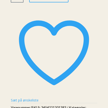
Serum,
Retail,
30
Ml
antal
Sæt på ønskeliste
Varenummer (SKU):
3454221201383
Kategorier: