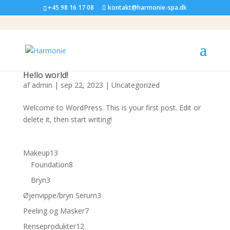
+45 98 16 17 08
kontakt@harmonie-spa.dk
Hello world!
af
admin
|
sep 22, 2023
|
Uncategorized
Welcome to WordPress. This is your first post. Edit or
delete it, then start writing!
13
Makeup
13
varer
8
Foundation
8
varer
3
Bryn
3
varer
3
Øjenvippe/bryn Serum
3
varer
7
Peeling og Masker
7
varer
12
Renseprodukter
12